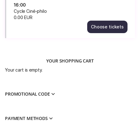
16:00
Cycle Ciné-philo
0
.
00
EUR
Choose tickets
Cycle
Ciné-
philo
Sat
19
YOUR SHOPPING CART
Sep
16:00
Your cart is empty.
0.00
EUR
PROMOTIONAL CODE
PAYMENT METHODS