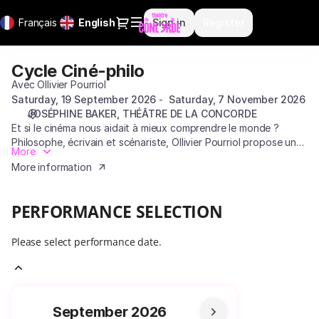
Performance
Dialog
Français
Current
English
Sign in
Register
selection
Language
[Cycle
Ciné-
Cycle Ciné-philo
Cycle
philo]
Ciné-
Avec Ollivier Pourriol
-
philo
Saturday, 19 September 2026
Saturday, 7 November 2026
Théâtre
JOSÉPHINE BAKER
THÉÂTRE DE LA CONCORDE
de
Et si le cinéma nous aidait à mieux comprendre le monde ?
la
Philosophe, écrivain et scénariste, Ollivier Pourriol propose un
Concorde
More
cycle où films et concepts philosophiques se répondent.
More information
PERFORMANCE SELECTION
Please select performance date.
Current
September
2026