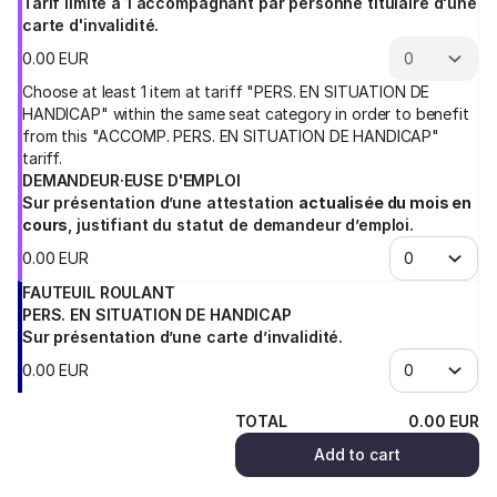
Tarif limité à 1 accompagnant par personne titulaire d'une
carte d'invalidité.
0
.
00
EUR
Choose at least 1 item at tariff "PERS. EN SITUATION DE
HANDICAP" within the same seat category in order to benefit
from this "ACCOMP. PERS. EN SITUATION DE HANDICAP"
tariff.
DEMANDEUR·EUSE D'EMPLOI
Sur présentation d’une attestation
actualisée du mois en
cours
, justifiant du statut de demandeur d’emploi.
0
.
00
EUR
FAUTEUIL ROULANT
PERS. EN SITUATION DE HANDICAP
Sur présentation d’une carte d’invalidité.
0
.
00
EUR
TOTAL
0
.
00
EUR
Add to cart