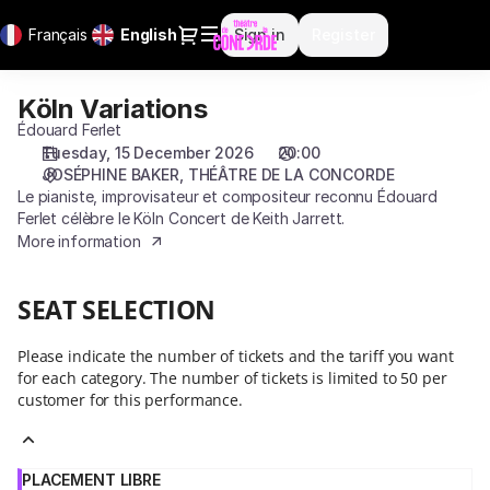
Seat
Dialog
Français
Current
English
Sign in
Register
selection
Language
[THÉÂTRE
DE
Köln Variations
Köln
LA
Variations
Édouard Ferlet
CONCORDE
Tuesday, 15 December 2026
20:00
|
JOSÉPHINE BAKER
THÉÂTRE DE LA CONCORDE
15.12.2026
Le pianiste, improvisateur et compositeur reconnu Édouard
-
Ferlet célèbre le Köln Concert de Keith Jarrett.
20:00
More information
|
Köln
Variations]
SEAT SELECTION
-
Théâtre
Please indicate the number of tickets and the tariff you want
de
for each category. The number of tickets is limited to 50 per
la
customer for this performance.
Concorde
PLACEMENT LIBRE