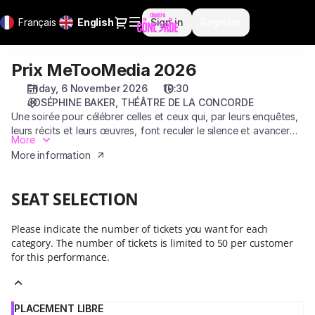
Seat
Dialog
Français
Current
English
Sign in
Register
selection
Language
[THÉÂTRE
DE
Prix MeTooMedia 2026
Prix
LA
MeTooMedia
CONCORDE
Friday, 6 November 2026
19:30
2026
|
JOSÉPHINE BAKER
THÉÂTRE DE LA CONCORDE
06.11.2026
Une soirée pour célébrer celles et ceux qui, par leurs enquêtes,
leurs récits et leurs œuvres, font reculer le silence et avancer
-
More
l'égalité.
19:30
More information
|
Prix
MeTooMedia
SEAT SELECTION
2026]
-
Please indicate the number of tickets you want for each
Théâtre
category. The number of tickets is limited to 50 per customer
de
for this performance.
la
Concorde
PLACEMENT LIBRE